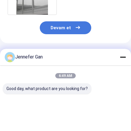
Devam et
Önerilen Ürünler
Jennefer Gan
6:49 AM
Good day, what product are you looking for?
Duke Üreticisi'nin
% 100 bakire
Dış Mekan Gür
8mm Anti-UV Akrilik
malzeme dökme
Bariyer Çit Pan
Tahta 20x30ft Ses
akrilik levha 5mm
5mm-20mm Ba
Koruma Çit UV 4mm
20mm Dış ses
Dökme Akrilik 
PMMA Belediye
bariyeri için
Hava Koşullar
En iyi fiyat
En iyi fiyat
En iyi fiy