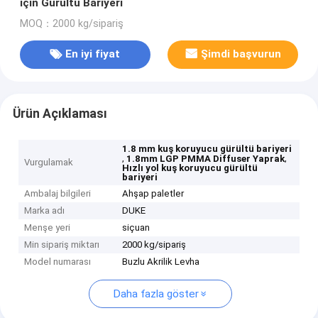
için Gürültü Bariyeri
MOQ：2000 kg/sipariş
En iyi fiyat
Şimdi başvurun
Ürün Açıklaması
1.8 mm kuş koruyucu gürültü bariyeri
,
,
1.8mm LGP PMMA Diffuser Yaprak
Vurgulamak
Hızlı yol kuş koruyucu gürültü
bariyeri
Ambalaj bilgileri
Ahşap paletler
Marka adı
DUKE
Menşe yeri
siçuan
Min sipariş miktarı
2000 kg/sipariş
Model numarası
Buzlu Akrilik Levha
Daha fazla göster