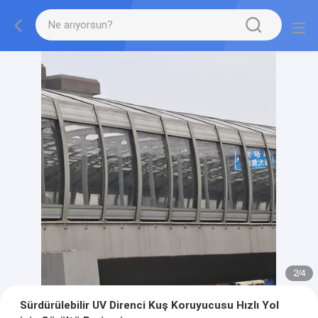
2
/
4
Sürdürülebilir UV Direnci Kuş Koruyucusu Hızlı Yol