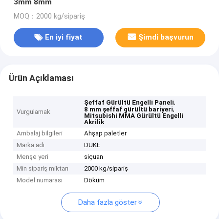
3mm 8mm
MOQ：2000 kg/sipariş
En iyi fiyat
Şimdi başvurun
Ürün Açıklaması
,
Şeffaf Gürültü Engelli Paneli
,
8 mm şeffaf gürültü bariyeri
Vurgulamak
Mitsubishi MMA Gürültü Engelli
Akrilik
Ambalaj bilgileri
Ahşap paletler
Marka adı
DUKE
Menşe yeri
siçuan
Min sipariş miktarı
2000 kg/sipariş
Model numarası
Döküm
Daha fazla göster