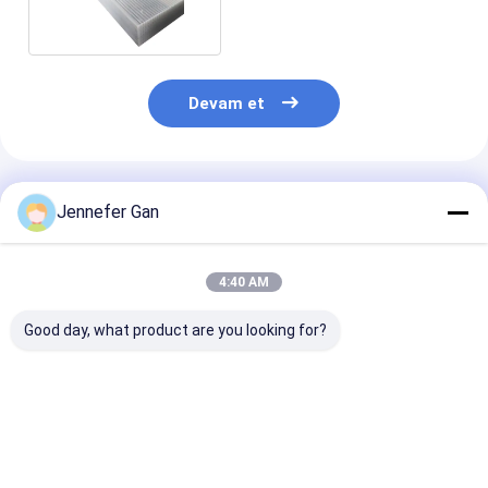
Devam et
Önerilen Ürünler
Jennefer Gan
4:40 AM
Good day, what product are you looking for?
Duke Üreticisi'nin
% 100 bakire
Dış Mekan Gür
8mm Anti-UV Akrilik
malzeme dökme
Bariyer Çit Pan
Tahta 20x30ft Ses
akrilik levha 5mm
5mm-20mm Ba
Koruma Çit UV 4mm
20mm Dış ses
Dökme Akrilik 
PMMA Belediye
bariyeri için
Hava Koşullar
En iyi fiyat
En iyi fiyat
En iyi fiy