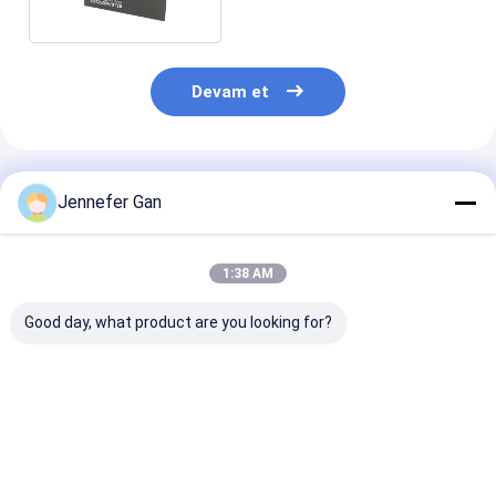
Devam et
Önerilen Ürünler
Jennefer Gan
1:38 AM
Good day, what product are you looking for?
Mavi ve Beyaz
Mavi ve Beyaz Mavi
Duke Mavi ve 
Plexiglass Panel
Tabela Gece Beyaz
Gün ve Gece LE
Mavi Tabela Renk
Şimşek Tabela
Kutusu Rekla
Değişimi Akrilik Gece
Ekranı için Akri
Kullanımı İçin
Yaprak
En iyi fiyat
En iyi fiyat
En iyi fiy