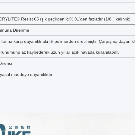
RYLITE® Resist 65 ışık geçirgenliği% 91'den fazladır (1/8 ′′ kalınlık).
umuna Direnme
larına karşı dayanıklı akrilik polimerden üretilmiştir. Çarpışma dayanıklıl
rünümünü az kaybederek uzun yıllar açık havada kullanılabilir.
Direnci
myasal maddeye dayanıklıdır.