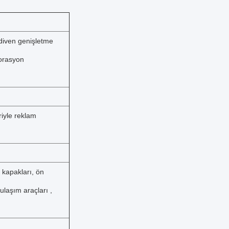
rdiven genişletme
korasyon
riyle reklam
e kapakları, ön
ulaşım araçları ,