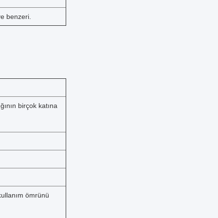
 ve benzeri.
ğının birçok katına
e kullanım ömrünü