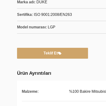
Marka adı:
DUKE
Sertifika:
ISO 9001:2008/EN263
Model numarası:
LGP
Teklif Et
Ürün Ayrıntıları
Malzeme:
%100 Bakire Mitsubi