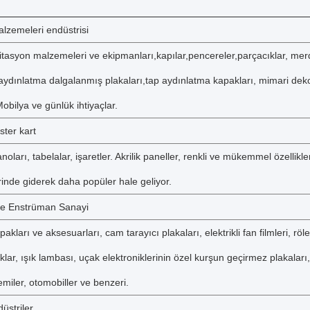
lzemeleri endüstrisi
nitasyon malzemeleri ve ekipmanları,kapılar,pencereler,parçacıklar, me
 aydınlatma dalgalanmış plakaları,tap aydınlatma kapakları, mimari de
Mobilya ve günlük ihtiyaçlar.
ster kart
oları, tabelalar, işaretler. Akrilik paneller, renkli ve mükemmel özellikle
rinde giderek daha popüler hale geliyor.
e Enstrüman Sanayi
akları ve aksesuarları, cam tarayıcı plakaları, elektrikli fan filmleri, röl
ıklar, ışık lambası, uçak elektroniklerinin özel kurşun geçirmez plakaları,
emiler, otomobiller ve benzeri.
üstriler