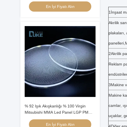
Yaprak
En İyi Fiyatı Alın
1İnşaat ma
Akrilik sa
plakaları,
panelleri,
2Akrilik pa
Reklam pan
endüstrile
3Makine v
Makine kap
camlar, ış
% 92 Işık Akışkanlığı % 100 Virgin
Mitsubishi MMA Led Panel LGP PMMA
uçaklar, g
Mma Akrilik Yaprak
En İyi Fiyatı Alın
4Diğer end