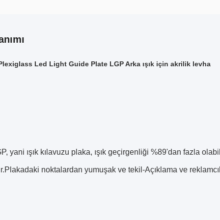
anımı
Plexiglass Led Light Guide Plate LGP Arka ışık için akrilik levha
GP, yani ışık kılavuzu plaka, ışık geçirgenliği %89'dan fazla ola
ır.Plakadaki noktalardan yumuşak ve tekil-Açıklama ve reklamcılık