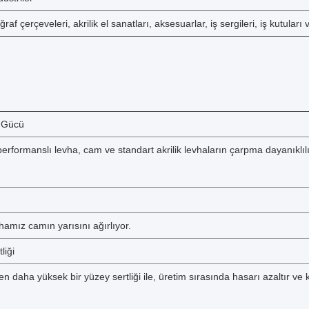
oğraf çerçeveleri, akrilik el sanatları, aksesuarlar, iş sergileri, iş kutuları
 Gücü
erformanslı levha, cam ve standart akrilik levhaların çarpma dayanıklılı
hamız camın yarısını ağırlıyor.
liği
en daha yüksek bir yüzey sertliği ile, üretim sırasında hasarı azaltır v