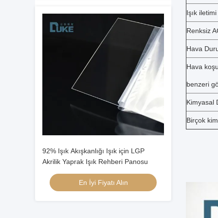
Işık iletimi
Renksiz AC
Hava Dur
Hava koşul
benzeri gö
Kimyasal 
Birçok ki
92% Işık Akışkanlığı Işık için LGP
Akrilik Yaprak Işık Rehberi Panosu
En İyi Fiyatı Alın