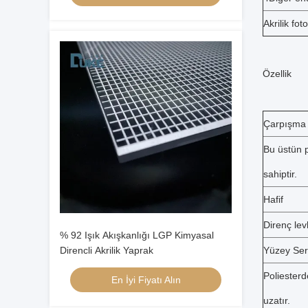
Akrilik fot
Özellik
Çarpışma
Bu üstün p
sahiptir.
Hafif
Direnç lev
% 92 Işık Akışkanlığı LGP Kimyasal
Direncli Akrilik Yaprak
Yüzey Sert
Poliesterd
En İyi Fiyatı Alın
uzatır.