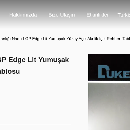
Hakkımızda
Bize Ulaşın
Etkinlikler
Turki
kanlığı Nano LGP Edge Lit Yumuşak Yüzey Açık Akrilik Işık Rehberi Tab
LGP Edge Lit Yumuşak
Tablosu