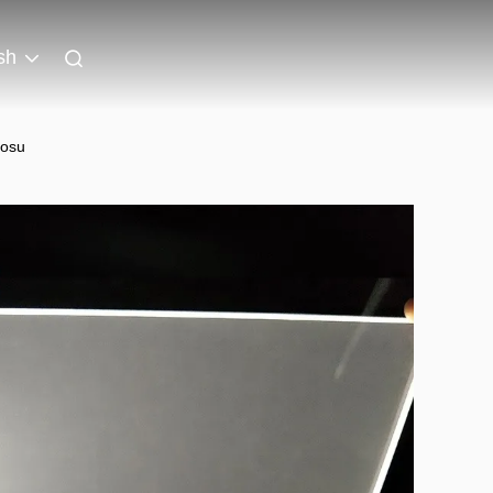
sh
losu