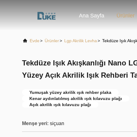
Ana Sayfa
Ürünler
Evde
>
Ürünler
>
Lgp Akrilik Levha
>
Tekdüze Işık Akış
Tekdüze Işık Akışkanlığı Nano 
Yüzey Açık Akrilik Işık Rehberi 
Yumuşak yüzey akrilik ışık rehber plaka
Kenar aydınlatılmış akrilik ışık kılavuzu plağı
Açık akrilik ışık kılavuzu plağı
Menşe yeri:
siçuan