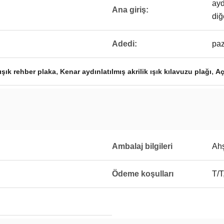
ayd
Ana giriş:
diğ
Adedi:
paz
,
,
ışık rehber plaka
Kenar aydınlatılmış akrilik ışık kılavuzu plağı
Aç
Ambalaj bilgileri
Ahş
Ödeme koşulları
T/T