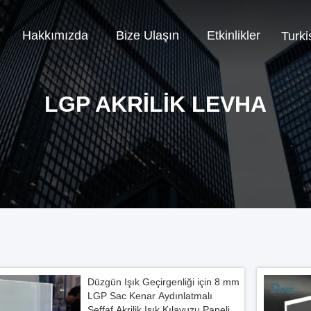
Hakkımızda
Bize Ulaşın
Etkinlikler
Turki
LGP AKRILIK LEVHA
Düzgün Işık Geçirgenliği için 8 mm
LGP Sac Kenar Aydınlatmalı
Şeffaf Akrilik Işık Kılavuzu Paneli