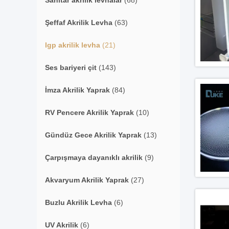
Sanitar akrilik levhalar
(68)
Şeffaf Akrilik Levha
(63)
lgp akrilik levha
(21)
Ses bariyeri çit
(143)
İmza Akrilik Yaprak
(84)
RV Pencere Akrilik Yaprak
(10)
Gündüz Gece Akrilik Yaprak
(13)
Çarpışmaya dayanıklı akrilik
(9)
Akvaryum Akrilik Yaprak
(27)
Buzlu Akrilik Levha
(6)
UV Akrilik
(6)