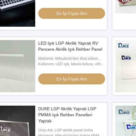
En İyi Fiyatı Alın
yi Fiyatı Alın
LED Işık LGP Akrilik Yaprak RV
Pencere Akrilik Işık Rehber Panel
Malzeme: Mitsubishi'den ithal edilen
MMA
Kullanımı: LED ışık, tabela kutusu, vitrin
vb.
En İyi Fiyatı Alın
DUKE LGP Akrilik Yaprak LGP
PMMA Işık Rehber Panelleri
Yaprak
Ürün Adı: LGP akrilik panel levha
Malzeme: Mitsubishi'den bakire MMA