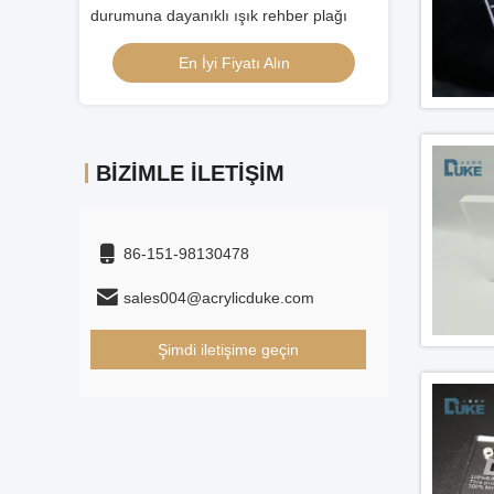
ber plağı
Yaprak LED Perspex Panelleri
akrilik levhalar
n
En İyi Fiyatı Alın
En İ
BIZIMLE İLETIŞIM
86-151-98130478
sales004@acrylicduke.com
Şimdi iletişime geçin