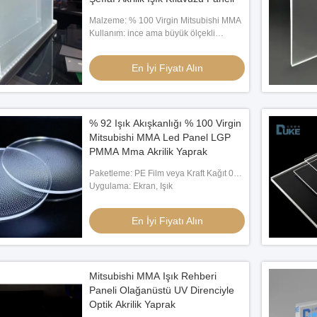
Malzeme: % 100 Virgin Mitsubishi MMA
Kullanım: ince ama büyük ölçekli
aydınlık ekranlar ve resim çerçeveleri
En İyi Fiyatı Alın
% 92 Işık Akışkanlığı % 100 Virgin
Mitsubishi MMA Led Panel LGP
PMMA Mma Akrilik Yaprak
Paketleme: PE Film veya Kraft Kağıt 0n
Her İki Taraf
Uygulama: Ekran, Işık
En İyi Fiyatı Alın
Mitsubishi MMA Işık Rehberi
Paneli Olağanüstü UV Direnciyle
Optik Akrilik Yaprak