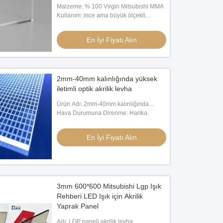
Malzeme: % 100 Virgin Mitsubishi MMA
Kullanım: ince ama büyük ölçekli
aydınlık ekranlar ve resim çerçeveleri
En İyi Fiyatı Alın
2mm-40mm kalınlığında yüksek
iletimli optik akrilik levha
Ürün Adı: 2mm-40mm kalınlığında
yüksek iletimli optik akrilik levha
Hava Durumuna Direnme: Harika.
En İyi Fiyatı Alın
3mm 600*600 Mitsubishi Lgp Işık
Rehberi LED Işık için Akrilik
Yaprak Panel
Adı: LGP paneli akrilik levha