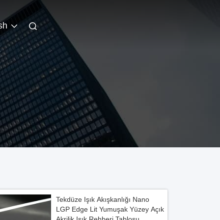
sh
Tekdüze Işık Akışkanlığı Nano
LGP Edge Lit Yumuşak Yüzey Açık
Akrilik Işık Rehberi Tablosu