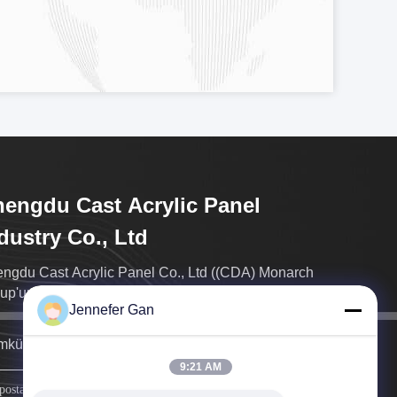
engdu Cast Acrylic Panel
dustry Co., Ltd
ngdu Cast Acrylic Panel Co., Ltd ((CDA) Monarch
up'un tamamen sahip olduğu bir yan kuruluştur.
Jennefer Gan
kün olduğunca çabuk size döneceğiz.
9:21 AM
üye olmak