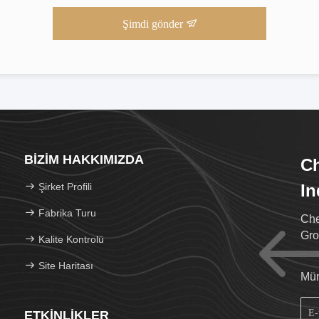
Şimdi gönder
BIZIM HAKKIMIZDA
Ch
Şirket Profili
In
Fabrika Turu
Che
Gro
Kalite Kontrolü
Site Haritası
Müm
ETKINLIKLER