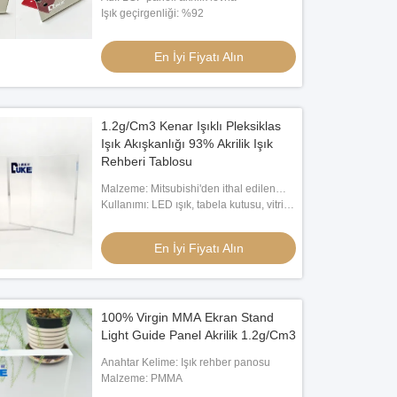
Işık geçirgenliği: %92
En İyi Fiyatı Alın
1.2g/Cm3 Kenar Işıklı Pleksiklas
Işık Akışkanlığı 93% Akrilik Işık
Rehberi Tablosu
Malzeme: Mitsubishi'den ithal edilen
MMA
Kullanımı: LED ışık, tabela kutusu, vitrin
vb.
En İyi Fiyatı Alın
100% Virgin MMA Ekran Stand
Light Guide Panel Akrilik 1.2g/Cm3
Anahtar Kelime: Işık rehber panosu
Malzeme: PMMA