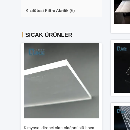
Kızılötesi Filtre Akrilik
(6)
SICAK ÜRÜNLER
nüstü hava
100% saf Mitsubishi Şeffaf LGP Akrilik
1.8mm 2mm 2.5m