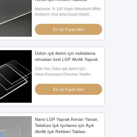
Malzeme: % 100 Virgin Mitsubishi MMA
Kullanım: ince ama büyük ölçekli
aydınlık ekranlar ve resim çerçeveleri
En İyi Fiyatı Alın
Üstün ışık iletimi için noktalama
olmadan özel LGP Akrilik Yaprak
Ürün Adı: Üstün ışık iletimi için
noktalama olmadan özel LGP Akrilik
Hava Durumuna Direnme: Harika.
Yaprak
En İyi Fiyatı Alın
Nano LGP Yaprak Kenarı Yanan,
Tekdüze Işık Işınlama için Açık
Akrilik Işık Rehberi Tablası