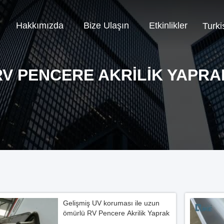
Hakkımızda
Bize Ulaşın
Etkinlikler
Turki
RV PENCERE AKRILIK YAPRA
Gelişmiş UV koruması ile uzun
ömürlü RV Pencere Akrilik Yaprak