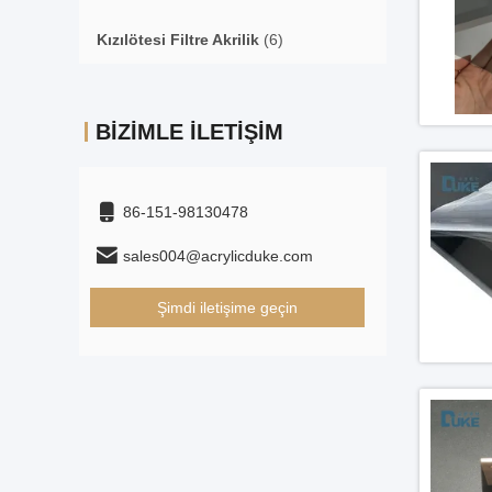
Kızılötesi Filtre Akrilik
(6)
BIZIMLE İLETIŞIM
86-151-98130478
sales004@acrylicduke.com
Şimdi iletişime geçin