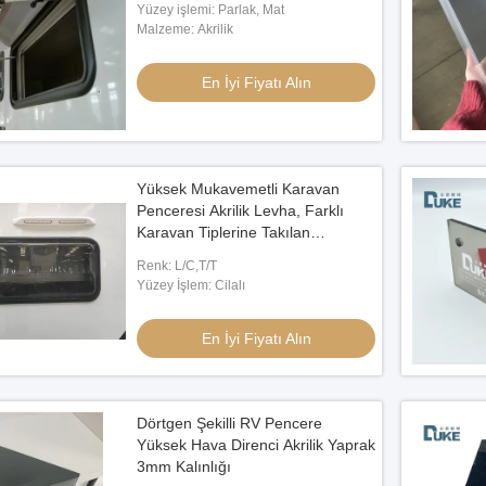
Yüzey işlemi: Parlak, Mat
Malzeme: Akrilik
En İyi Fiyatı Alın
Yüksek Mukavemetli Karavan
Penceresi Akrilik Levha, Farklı
Karavan Tiplerine Takılan
Pencereler İçin Koruma ve Uzun
Renk: L/C,T/T
Ömür Sağlar
Yüzey İşlem: Cilalı
En İyi Fiyatı Alın
Dörtgen Şekilli RV Pencere
Yüksek Hava Direnci Akrilik Yaprak
3mm Kalınlığı