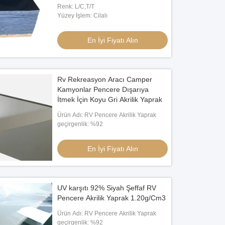
Renk: L/C,T/T
Yüzey İşlem: Cilalı
En İyi Fiyatı Alın
Rv Rekreasyon Aracı Camper
Kamyonlar Pencere Dışarıya
İtmek İçin Koyu Gri Akrilik Yaprak
Ürün Adı: RV Pencere Akrilik Yaprak
geçirgenlik: %92
En İyi Fiyatı Alın
UV karşıtı 92% Siyah Şeffaf RV
Pencere Akrilik Yaprak 1.20g/Cm3
Ürün Adı: RV Pencere Akrilik Yaprak
geçirgenlik: %92