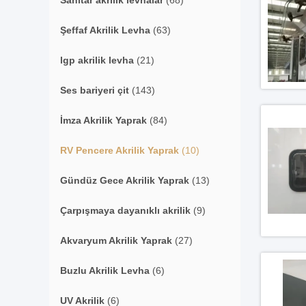
Sanitar akrilik levhalar
(68)
Şeffaf Akrilik Levha
(63)
lgp akrilik levha
(21)
Ses bariyeri çit
(143)
İmza Akrilik Yaprak
(84)
RV Pencere Akrilik Yaprak
(10)
Gündüz Gece Akrilik Yaprak
(13)
Çarpışmaya dayanıklı akrilik
(9)
Akvaryum Akrilik Yaprak
(27)
Buzlu Akrilik Levha
(6)
UV Akrilik
(6)