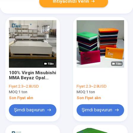
İhtiyacınızı Verin
100% Virgin Misubishi
MMA Beyaz Opal
dökme akrilik yaprak
Fiyat:
2.3~2.8USD
Fiyat:
2.3~2.8USD
El sanatı renkli banyo
MOQ:
1 ton
MOQ:
1 ton
plastik yaprak kesme
Son Fiyat alın
Son Fiyat alın
Şimdi başvurun
Şimdi başvurun