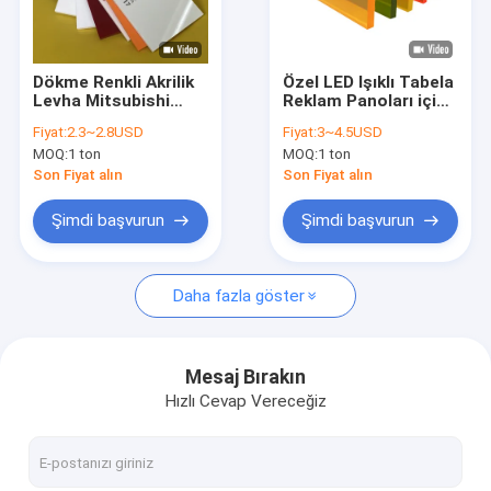
Fabrika turu
Kalite kontrol
Dökme Renkli Akrilik
Özel LED Işıklı Tabela
Levha Mitsubishi
Reklam Panoları için
Bize ulaşın
%100 Orijinal Küvet
Floresan Dökme
Fiyat:
2.3~2.8USD
Fiyat:
3~4.5USD
için Özel Plastik
Akrilik Levha PMMA
MOQ:
1 ton
MOQ:
1 ton
Levha Kesim Hizmeti
Panel
Haberler
Son Fiyat alın
Son Fiyat alın
Teklif isteği
Şimdi başvurun
Şimdi başvurun
Daha fazla göster
Sanitar akrilik levhalar
Şeffaf Akrilik Levha
Mesaj Bırakın
Hızlı Cevap Vereceğiz
lgp akrilik levha
Ses bariyeri çit