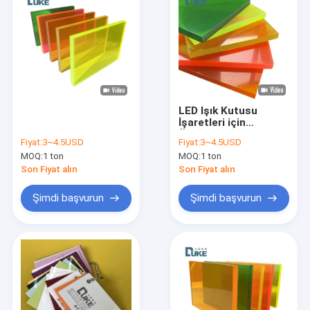
LED Işık Kutusu
İşaretleri için
Özelleştirilebilir
Fiyat:
3~4.5USD
Fiyat:
3~4.5USD
Floresan PMMA
MOQ:
1 ton
MOQ:
1 ton
Tablosu - OEM
Reklam Ekran
Son Fiyat alın
Son Fiyat alın
Panelleri
Şimdi başvurun
Şimdi başvurun
Ana sayfa
Ürünler
Hakkımızda