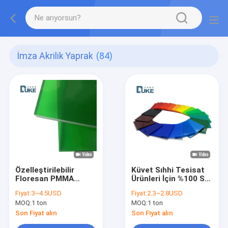
İmza Akrilik Yaprak
(84)
Özelleştirilebilir
Küvet Sıhhi Tesisat
Floresan PMMA
Ürünleri İçin %100 Saf
Levha Yüksek Kaliteli
Malzeme Döküm
Fiyat:
3~4.5USD
Fiyat:
2.3~2.8USD
Akrilik Panel LED
Akrilik Levha Özel
MOQ:
1 ton
MOQ:
1 ton
Reklam Işık Kutusu
Renkli Hassas Kesim
Tabelaları İçin
Son Fiyat alın
Son Fiyat alın