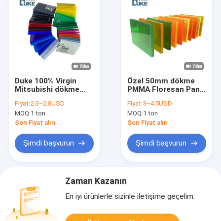
Duke 100% Virgin
Özel 50mm dökme
Mitsubishi dökme
PMMA Floresan Panel
akrilik levha özel
12mm PC 6mm PE
Fiyat:
2.3~2.8USD
Fiyat:
3~4.5USD
renkli banyo plastik
Akrilik Plastik Reklam
MOQ:
1 ton
MOQ:
1 ton
levha rekabetçi fiyat
İşareti Dekorasyon
12mm 5mm kesme
Tahta 10mm Işık
Son Fiyat alın
Son Fiyat alın
MMA
Yapılmış Kesme
Şimdi başvurun
Şimdi başvurun
Zaman Kazanın
En iyi ürünlerle sizinle iletişime geçelim.