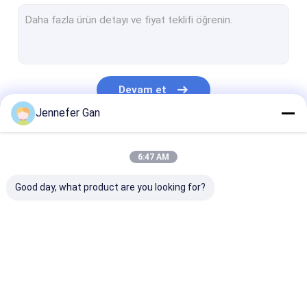
İmza Akrilik Yaprak
RV Pencere Akrilik Yaprak
Gündüz Gece Akrilik Yaprak
Devam et
Çarpışmaya dayanıklı akrilik
Jennefer Gan
Akvaryum Akrilik Yaprak
Kategorilerimiz
6:47 AM
Buzlu Akrilik Levha
Good day, what product are you looking for?
UV Akrilik
Kızılötesi Filtre Akrilik
Sanitar akrilik
Şeffaf Akrilik Levha
lgp akrilik levh
levhalar