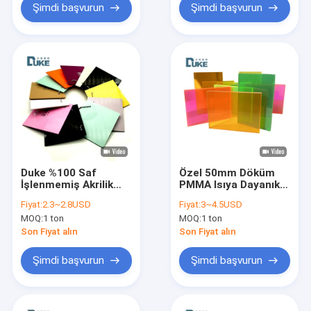
Şimdi başvurun
Şimdi başvurun
Duke %100 Saf
Özel 50mm Döküm
İşlenmemiş Akrilik
PMMA Isıya Dayanıklı
Levha 2-40mm
Floresan Panel
Fiyat:
2.3~2.8USD
Fiyat:
3~4.5USD
Kalınlık Reklam, Özel
12mm/10mm/20mm
MOQ:
1 ton
MOQ:
1 ton
Renkli Gravür ve
Akrilik Plastik
Kesim İçin
Levhalar Reklam
Son Fiyat alın
Son Fiyat alın
Tabela Dekorasyon
Panosu
Şimdi başvurun
Şimdi başvurun