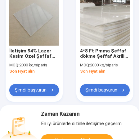
İletişim 94% Lazer
4*8 Ft Pmma Şeffaf
Kesim Özel Şeffaf
dökme Şeffaf Akrilik
dökme akrilik levha
Cam Yaprak
MOQ:
2000 kg/sipariş
MOQ:
2000 kg/sipariş
1220*1830mm
Son Fiyat alın
Son Fiyat alın
Şimdi başvurun
Şimdi başvurun
Zaman Kazanın
En iyi ürünlerle sizinle iletişime geçelim.