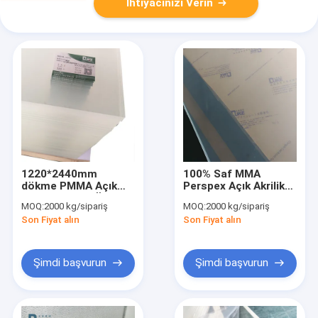
İhtiyacınızı Verin
1220*2440mm
100% Saf MMA
dökme PMMA Açık
Perspex Açık Akrilik
Akrilik Yaprak Özel
Yaprak Işık Kutusu
MOQ:
2000 kg/sipariş
MOQ:
2000 kg/sipariş
Renk 20mm 15m
için Yazdırılabilir
Son Fiyat alın
Son Fiyat alın
Şimdi başvurun
Şimdi başvurun