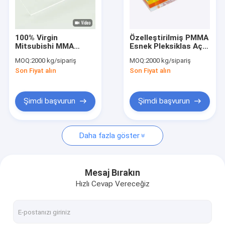
Fabrika turu
Kalite kontrol
100% Virgin
Özelleştirilmiş PMMA
Mitsubishi MMA
Esnek Pleksiklas Açık
Bize ulaşın
Şeffaf Akrilik
Perspex Akrilik
MOQ:
2000 kg/sipariş
MOQ:
2000 kg/sipariş
Paneller Şeffaf
Yaprak 4mm 5mm
Son Fiyat alın
Son Fiyat alın
PMMA
Haberler
Teklif isteği
Şimdi başvurun
Şimdi başvurun
Daha fazla göster
Sanitar akrilik levhalar
Şeffaf Akrilik Levha
Mesaj Bırakın
Hızlı Cevap Vereceğiz
lgp akrilik levha
Ses bariyeri çit