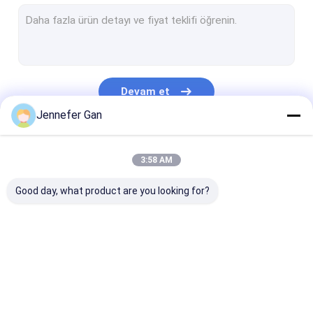
İmza Akrilik Yaprak
RV Pencere Akrilik Yaprak
Gündüz Gece Akrilik Yaprak
Devam et
Çarpışmaya dayanıklı akrilik
Jennefer Gan
Akvaryum Akrilik Yaprak
Kategorilerimiz
3:58 AM
Buzlu Akrilik Levha
Good day, what product are you looking for?
UV Akrilik
Kızılötesi Filtre Akrilik
Sanitar akrilik
Şeffaf Akrilik Levha
lgp akrilik levh
levhalar