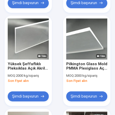
Şimdi başvurun
Şimdi başvurun
Yüksek Şeffaflıklı
Pilkington Glass Mold
Pleksiklas Açık Akrilik
PMMA Plexiglass Açık
Cam Yaprak 4*8ft
döküm akrilik levha
MOQ:
2000 kg/sipariş
MOQ:
2000 kg/sipariş
30mm 40mm
8mm
Son Fiyat alın
Son Fiyat alın
Şimdi başvurun
Şimdi başvurun