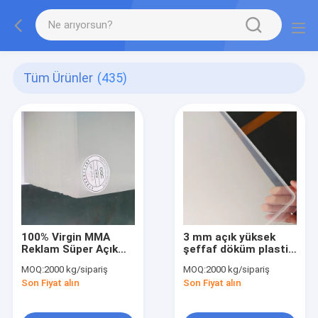
Tüm Ürünler
(435)
100% Virgin MMA
3 mm açık yüksek
Reklam Süper Açık
şeffaf döküm plastik
Akrilik Yapraklar 3mm
akrilik yaprak reklam
MOQ:
2000 kg/sipariş
MOQ:
2000 kg/sipariş
panoları
Son Fiyat alın
Son Fiyat alın