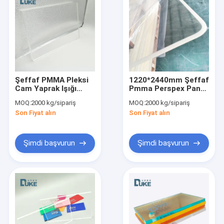
Şeffaf PMMA Pleksi
1220*2440mm Şeffaf
Cam Yaprak Işığı
Pmma Perspex Panel
Şeffaf Akrilik Yaprak
dökme açık akrilik
MOQ:
2000 kg/sipariş
MOQ:
2000 kg/sipariş
Tahta 3mm
levha
Son Fiyat alın
Son Fiyat alın
Şimdi başvurun
Şimdi başvurun
Ana sayfa
Ürünler
Hakkımızda