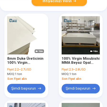
İhtiyacınızı Verin
8mm Duke Üreticinin
100% Virgin Misubishi
100% Virgin
MMA Beyaz Opal
Mitsubishi MMA
dökme akrilik yaprak
Fiyat:
2.2~2.7USD
Fiyat:
2.3~2.8USD
Beyaz Opal dökme
El sanatı renkli banyo
MOQ:
1 ton
MOQ:
1 ton
akrilik levha pürüzsüz
plastik yaprak kesme
plastik el sanatı
Son Fiyat alın
Son Fiyat alın
işaret levhası
Şimdi başvurun
Şimdi başvurun