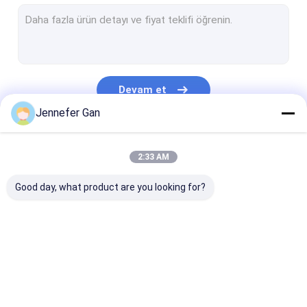
İmza Akrilik Yaprak
RV Pencere Akrilik Yaprak
Gündüz Gece Akrilik Yaprak
Devam et
Çarpışmaya dayanıklı akrilik
Jennefer Gan
Akvaryum Akrilik Yaprak
Kategorilerimiz
2:33 AM
Buzlu Akrilik Levha
Good day, what product are you looking for?
UV Akrilik
Kızılötesi Filtre Akrilik
Sanitar akrilik
Şeffaf Akrilik Levha
lgp akrilik levh
levhalar