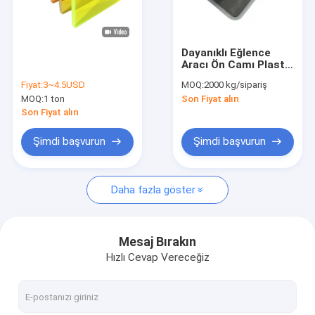
Fabrika turu
Kalite kontrol
Dayanıklı Eğlence
Aracı Ön Camı Plastik
Bize ulaşın
Yaprak 92% Işık
Fiyat:
3~4.5USD
MOQ:
2000 kg/sipariş
Geçimi
MOQ:
1 ton
Son Fiyat alın
Haberler
Son Fiyat alın
Teklif isteği
Şimdi başvurun
Şimdi başvurun
Daha fazla göster
Sanitar akrilik levhalar
Şeffaf Akrilik Levha
Mesaj Bırakın
Hızlı Cevap Vereceğiz
lgp akrilik levha
Ses bariyeri çit