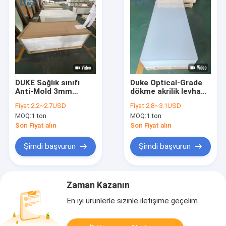
DUKE Sağlık sınıfı
Duke Optical-Grade
Anti-Mold 3mm
dökme akrilik levha
Beyaz PMMA Banyo
100% Virgin
Fiyat:
2.2~2.7USD
Fiyat:
2.8~3.1USD
Özel döküm akrilik
Mitsubishi MMA
MOQ:
1 ton
MOQ:
1 ton
levha PE 5mm 8mm
Yüksek açıklık 92%
Özel kesim hizmeti
Aynanın hassasiyeti
Son Fiyat alın
Son Fiyat alın
10mm 2mm UV
basılabilir plastik
Şimdi başvurun
Şimdi başvurun
Zaman Kazanın
En iyi ürünlerle sizinle iletişime geçelim.