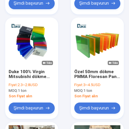
Panosu
Şimdi başvurun
Şimdi başvurun
Duke 100% Virgin
Özel 50mm dökme
Mitsubishi dökme
PMMA Floresan Panel
akrilik levha özel
12mm PC 6mm PE
Fiyat:
2.3~2.8USD
Fiyat:
3~4.5USD
renkli banyo plastik
Akrilik Plastik Reklam
MOQ:
1 ton
MOQ:
1 ton
levha rekabetçi fiyat
İşareti Dekorasyon
12mm 5mm kesme
Tahta 10mm Işık
Son Fiyat alın
Son Fiyat alın
MMA
Yapılmış Kesme
Şimdi başvurun
Şimdi başvurun