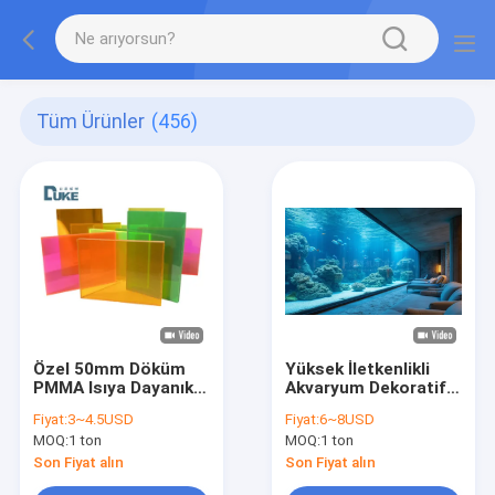
Tüm Ürünler
(456)
Özel 50mm Döküm
Yüksek İletkenlikli
PMMA Isıya Dayanıklı
Akvaryum Dekoratif
Floresan Panel
Masif Kalın Akrilik
Fiyat:
3~4.5USD
Fiyat:
6~8USD
12mm/10mm/20mm
Levha/akrilik Duvar
MOQ:
1 ton
MOQ:
1 ton
Akrilik Plastik
Plastik Balık Tankı
Levhalar Reklam
Akvaryumları
Son Fiyat alın
Son Fiyat alın
Tabela Dekorasyon