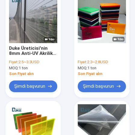
Duke Üreticisi'nin
8mm Anti-UV Akrilik
Tahta 20x30ft Ses
Fiyat:
2.5~3.3USD
Fiyat:
2.3~2.8USD
Koruma Çit UV 4mm
MOQ:
1 ton
MOQ:
1 ton
PMMA Belediye
İnşaatı Gravürü
Son Fiyat alın
Son Fiyat alın
İçerildi
Şimdi başvurun
Şimdi başvurun
Ana sayfa
Ürünler
Hakkımızda